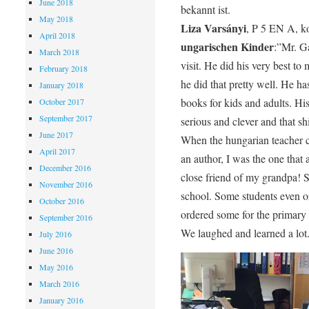
June 2018
bekannt ist.
May 2018
Liza Varsányi
, P 5 EN A, k
April 2018
ungarischen Kinder
:”Mr. G
March 2018
visit. He did his very best to
February 2018
he did that pretty well. He 
January 2018
books for kids and adults. Hi
October 2017
September 2017
serious and clever and that sh
June 2017
When the hungarian teacher ca
April 2017
an author, I was the one that 
December 2016
close friend of my grandpa! S
November 2016
school. Some students even o
October 2016
ordered some for the primary l
September 2016
We laughed and learned a lot
July 2016
June 2016
May 2016
March 2016
January 2016