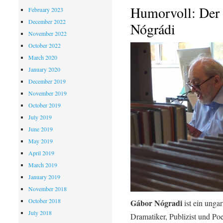
Humorvoll: Der 
February 2023
December 2022
Nógrádi
November 2022
October 2022
March 2020
January 2020
December 2019
November 2019
October 2019
July 2019
June 2019
May 2019
April 2019
March 2019
January 2019
November 2018
October 2018
Gábor Nógradi
ist ein unga
July 2018
Dramatiker, Publizist und Poe