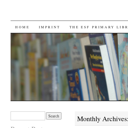
SKIP TO CONTENT
HOME
IMPRINT
THE ESF PRIMARY LIB
Search for:
Monthly Archives