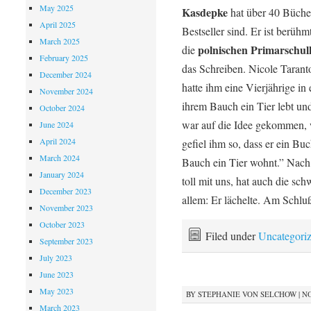
May 2025
Kasdepke
hat über 40 Büche
April 2025
Bestseller sind. Er ist berüh
March 2025
polnischen Primarschu
die
February 2025
das Schreiben. Nicole Tarant
December 2024
hatte ihm eine Vierjährige in 
November 2024
ihrem Bauch ein Tier lebt und
October 2024
war auf die Idee gekommen, 
June 2024
April 2024
gefiel ihm so, dass er ein Bu
March 2024
Bauch ein Tier wohnt.” Nach 
January 2024
toll mit uns, hat auch die sc
December 2023
allem: Er lächelte. Am Schlu
November 2023
October 2023
Filed under
Uncategori
September 2023
July 2023
June 2023
May 2023
BY
STEPHANIE VON SELCHOW
|
NO
March 2023